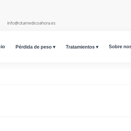
Info@citamedicoahora.es
cio
Sobre no
Pérdida de peso
▾
Tratamientos
▾